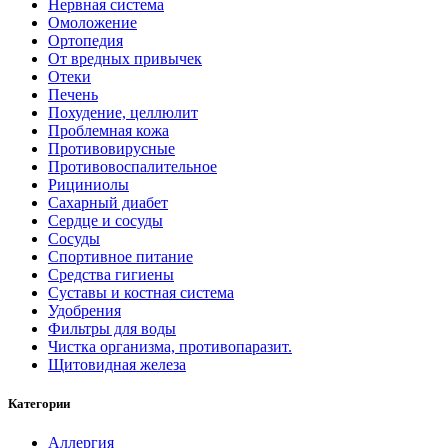
Нервная система
Омоложение
Ортопедия
От вредных привычек
Отеки
Печень
Похудение, целлюлит
Проблемная кожа
Противовирусные
Противовоспалительное
Рициниолы
Сахарный диабет
Сердце и сосуды
Сосуды
Спортивное питание
Средства гигиены
Суставы и костная система
Удобрения
Фильтры для воды
Чистка организма, противопаразит.
Щитовидная железа
Категории
Аллергия