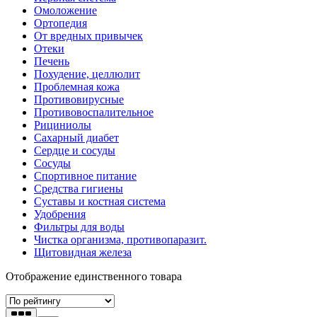
Омоложение
Ортопедия
От вредных привычек
Отеки
Печень
Похудение, целлюлит
Проблемная кожа
Противовирусные
Противовоспалительное
Рициниолы
Сахарный диабет
Сердце и сосуды
Сосуды
Спортивное питание
Средства гигиены
Суставы и костная система
Удобрения
Фильтры для воды
Чистка организма, противопаразит.
Щитовидная железа
Отображение единственного товара