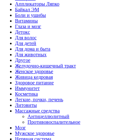
Аппликаторы Ляпко
Байкал ЭМ
Боли и ушибы
Витамины
Глаза и мозг
Детокс
Для волос
Для детей
Для дома и быта
Для животных
Другое
Желудочно-кишечный тракт
Женское здоровье
Живица кедровая
Здоровое питание
Иммунитет
Косметика
Легкие, почки, печень
Литовиты
Массажные средства
Антицеллюлитный
Противовоспалительное
Мозг
Мужское здоровье
Нервная система