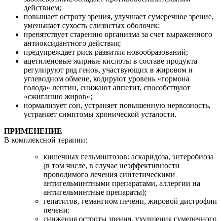
действием;
повышает остроту зрения, улучшает сумеречное зрение,
уменьшает сухость слизистых оболочек;
препятствует старению организма за счет выраженного
антиоксидантного действия;
предупреждает риск развития новообразований;
ацетиленовые жирные кислоты в составе продукта
регулируют ряд генов, участвующих в жировом и
углеводном обмене, кодируют уровень «гормона
голода» лептин, снижают аппетит, способствуют
«сжиганию жиров»;
нормализует сон, устраняет повышенную нервозность,
устраняет симптомы хронической усталости.
ПРИМЕНЕНИЕ
В комплексной терапии:
кишечных гельминтозов: аскаридоза, энтеробиоза
(в том числе, в случае неэффективности
проводимого лечения синтетическими
антигельминтными препаратами, аллергии на
антигельминтные препараты);
гепатитов, гемангиом печени, жировой дистрофии
печени;
снижения остроты зрения, ухудшения сумеречного