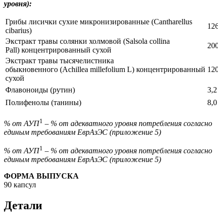
уровня):
Грибы лисички сухие микронизированные (Cantharellus
126
cibarius)
Экстракт травы солянки холмовой (Salsola collina
200
Pall) концентрированный сухой
Экстракт травы тысячелистника
обыкновенного (Achillea millefolium L) концентрированный
120
сухой
Флавоноиды (рутин)
3,2
Полифенолы (танины)
8,0
1
% от АУП
– % от адекватного уровня потребления согласно
единым требованиям ЕврАзЭС (приложение 5)
1
% от АУП
– % от адекватного уровня потребления согласно
единым требованиям ЕврАзЭС (приложение 5)
ФОРМА ВЫПУСКА
90 капсул
Детали