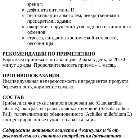
зрения;
дефицита витамина D;
интоксикации алкоголем, лекарственными
препаратами, ядами;
ожирения, нарушений углеводного и липидного
обменов;
стресса, синдрома хронической усталости,
бессонницы.
РЕКОМЕНДАЦИИ ПО ПРИМЕНЕНИЮ
Взрослым принимать по 2 капсулы 2 раза в день, за 20-30
минут до еды. Продолжительность приема – 1 месяц.
ПРОТИВОПОКАЗАНИЯ
Индивидуальная непереносимость ингредиентов продукта,
беременность, кормление грудью.
СОСТАВ
Грибы лисички сухие микронизированные (Cantharellus
cibarius), экстракты травы солянки холмовой (Salsola collina
Pall), тысячелистника обыкновенного (Achillea millefolium L)
концентрированные сухие, стеарат кальция.
Содержание активных веществ в 4 капсулах и % от
рекомендуемого суточного потребления (адекватного